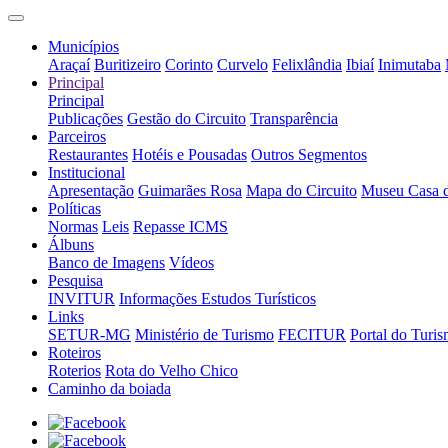
Municípios
Araçaí
Buritizeiro
Corinto
Curvelo
Felixlândia
Ibiaí
Inimutaba
Principal
Principal
Publicações
Gestão do Circuito
Transparência
Parceiros
Restaurantes
Hotéis e Pousadas
Outros Segmentos
Institucional
Apresentação
Guimarães Rosa
Mapa do Circuito
Museu Casa 
Políticas
Normas
Leis
Repasse ICMS
Álbuns
Banco de Imagens
Vídeos
Pesquisa
INVITUR
Informações Estudos Turísticos
Links
SETUR-MG
Ministério de Turismo
FECITUR
Portal do Turi
Roteiros
Roterios
Rota do Velho Chico
Caminho da boiada