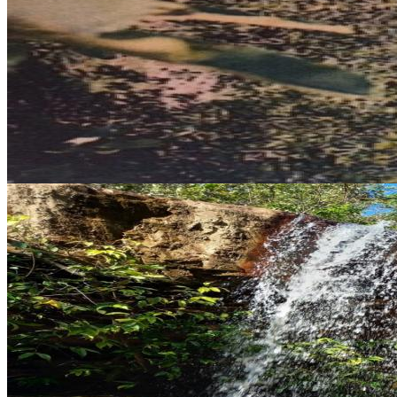
Casarão dos Ferreira
Santo Hipólito
Saiba mais
APA do Valo Fundo
Santo Hipólito
APA do Valo Fundo
Santo Hipólito