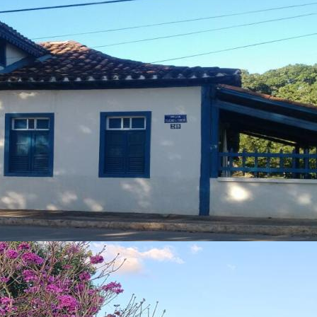
Rua Noé Gonçalves
(38) 3726-1102
cleudosh2015@gmail.com