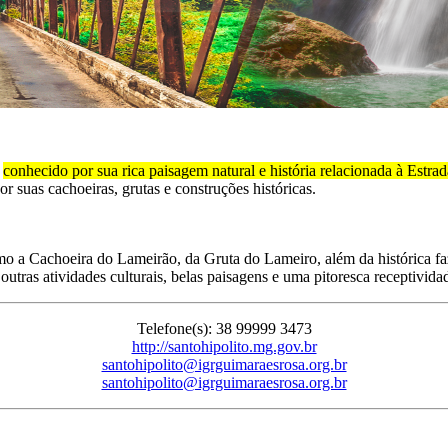
,
conhecido por sua rica paisagem natural e história relacionada à Estra
or suas cachoeiras, grutas e construções históricas.
o a Cachoeira do Lameirão, da Gruta do Lameiro, além da histórica faz
e outras atividades culturais, belas paisagens e uma pitoresca receptivida
Telefone(s): 38 99999 3473
http://santohipolito.mg.gov.br
santohipolito@igrguimaraesrosa.org.br
santohipolito@igrguimaraesrosa.org.br