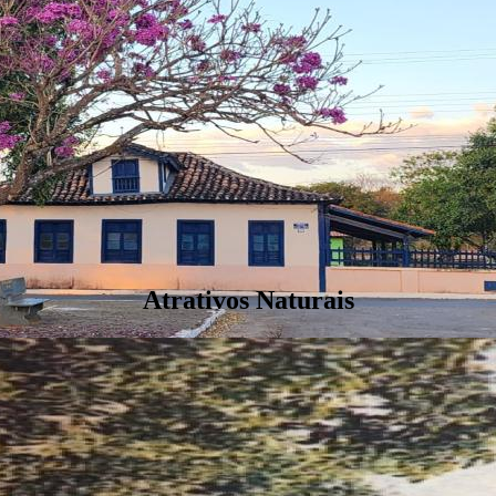
R. Sérgio Feliciano Ferreira
(38) 3726-1130
Atrativos Naturais