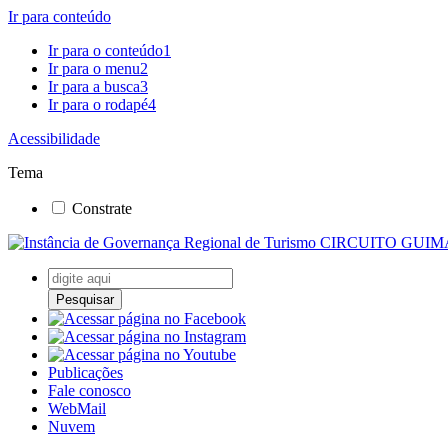
Ir para conteúdo
Ir para o conteúdo
1
Ir para o menu
2
Ir para a busca
3
Ir para o rodapé
4
Acessibilidade
Tema
Constrate
Pesquisar
Publicações
Fale conosco
WebMail
Nuvem