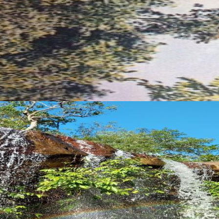
R. Sérgio Feliciano Ferreira
38 999171106