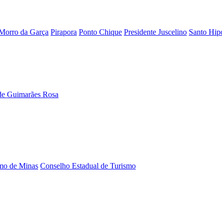
Morro da Garça
Pirapora
Ponto Chique
Presidente Juscelino
Santo Hipó
de Guimarães Rosa
smo de Minas
Conselho Estadual de Turismo