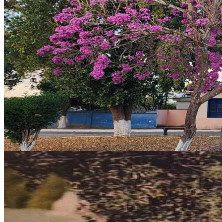
CASARÃO DOS FERREIRA
Santo Hipólito
CASARÃO DOS FERREIRA
Santo Hipólito
Saiba mais
Casarão dos Ferreira
Santo Hipólito