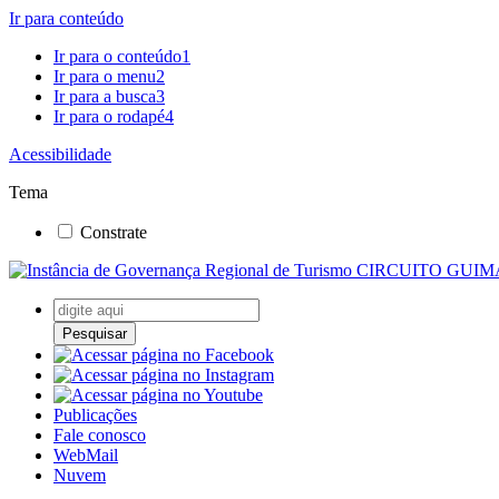
Ir para conteúdo
Ir para o conteúdo
1
Ir para o menu
2
Ir para a busca
3
Ir para o rodapé
4
Acessibilidade
Tema
Constrate
Pesquisar
Publicações
Fale conosco
WebMail
Nuvem