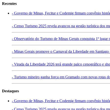
Recentes
- Governo de Minas, Fecitur e Codemig firmam convênio históri
- Censo Turismo 2025 revela avanços na gestão turística dos m
- Observatório do Turismo de Minas Gerais conquista 1º lugar
- Minas Gerais promove o Carnaval da Liberdade em Santiago e 
- Virada da Liberdade 2026 terá grande palco cenográfico e sh
- Turismo mineiro ganha força em Gramado com novas rotas do
Destaques
- Governo de Minas, Fecitur e Codemig firmam convênio históri
- Censo Turismo 2025 revela avanços na gestão turística dos m