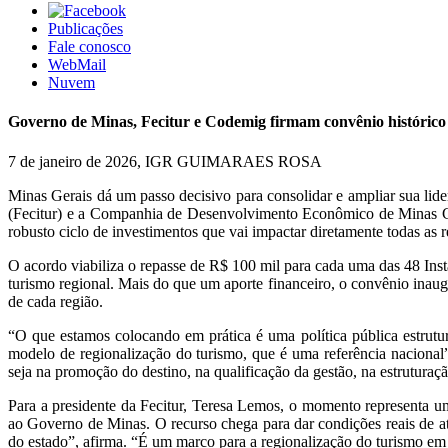
Publicações
Fale conosco
WebMail
Nuvem
Governo de Minas, Fecitur e Codemig firmam convênio histórico 
7 de janeiro de 2026, IGR GUIMARAES ROSA
Minas Gerais dá um passo decisivo para consolidar e ampliar sua lid
(Fecitur) e a Companhia de Desenvolvimento Econômico de Minas Ge
robusto ciclo de investimentos que vai impactar diretamente todas as re
O acordo viabiliza o repasse de R$ 100 mil para cada uma das 48 Ins
turismo regional. Mais do que um aporte financeiro, o convênio inaugu
de cada região.
“O que estamos colocando em prática é uma política pública estrutur
modelo de regionalização do turismo, que é uma referência nacional”
seja na promoção do destino, na qualificação da gestão, na estruturaç
Para a presidente da Fecitur, Teresa Lemos, o momento representa um
ao Governo de Minas. O recurso chega para dar condições reais de at
do estado”, afirma. “É um marco para a regionalização do turismo em