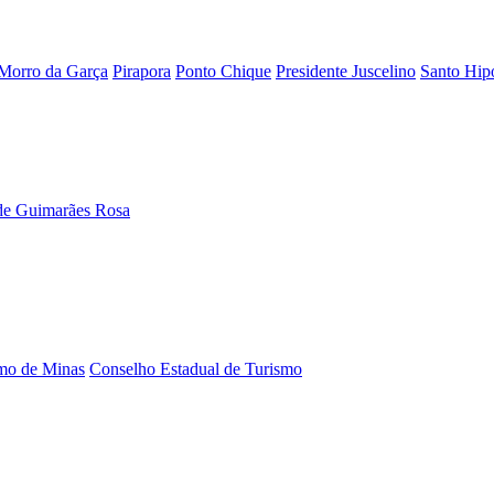
Morro da Garça
Pirapora
Ponto Chique
Presidente Juscelino
Santo Hipó
de Guimarães Rosa
smo de Minas
Conselho Estadual de Turismo