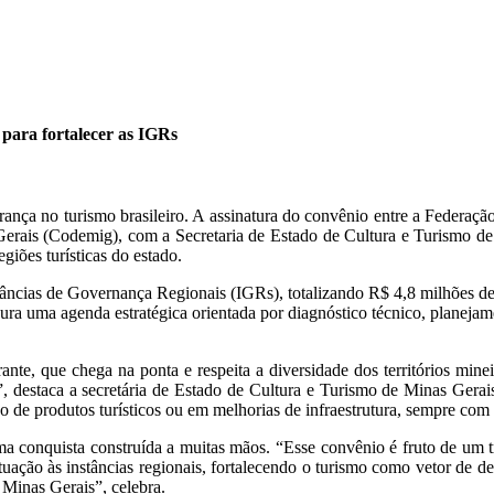
para fortalecer as IGRs
erança no turismo brasileiro. A assinatura do convênio entre a Federa
rais (Codemig), com a Secretaria de Estado de Cultura e Turismo de 
giões turísticas do estado.
tâncias de Governança Regionais (IGRs), totalizando R$ 4,8 milhões de
ra uma agenda estratégica orientada por diagnóstico técnico, planejame
ante, que chega na ponta e respeita a diversidade dos territórios mine
, destaca a secretária de Estado de Cultura e Turismo de Minas Gerais
ão de produtos turísticos ou em melhorias de infraestrutura, sempre com
a conquista construída a muitas mãos. “Esse convênio é fruto de um tr
uação às instâncias regionais, fortalecendo o turismo como vetor de d
 Minas Gerais”, celebra.