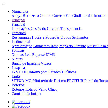
Municípios
Araçaí
Buritizeiro
Corinto
Curvelo
Felixlândia
Ibiaí
Inimutaba
Principal
Principal
Publicações
Gestão do Circuito
Transparência
Parceiros
Restaurantes
Hotéis e Pousadas
Outros Segmentos
Institucional
Apresentação
Guimarães Rosa
Mapa do Circuito
Museu Casa 
Políticas
Normas
Leis
Repasse ICMS
Álbuns
Banco de Imagens
Vídeos
Pesquisa
INVITUR
Informações Estudos Turísticos
Links
SETUR-MG
Ministério de Turismo
FECITUR
Portal do Turi
Roteiros
Roterios
Rota do Velho Chico
Caminho da boiada