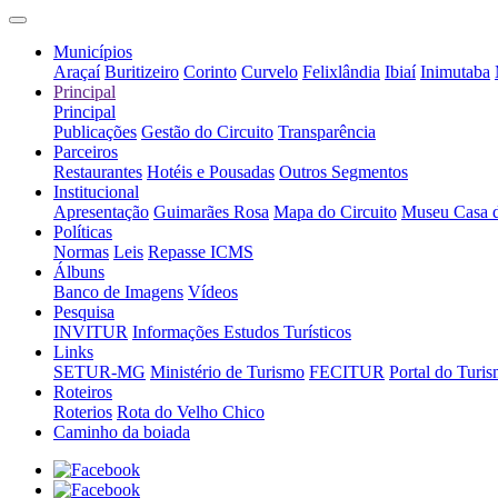
Municípios
Araçaí
Buritizeiro
Corinto
Curvelo
Felixlândia
Ibiaí
Inimutaba
Principal
Principal
Publicações
Gestão do Circuito
Transparência
Parceiros
Restaurantes
Hotéis e Pousadas
Outros Segmentos
Institucional
Apresentação
Guimarães Rosa
Mapa do Circuito
Museu Casa 
Políticas
Normas
Leis
Repasse ICMS
Álbuns
Banco de Imagens
Vídeos
Pesquisa
INVITUR
Informações Estudos Turísticos
Links
SETUR-MG
Ministério de Turismo
FECITUR
Portal do Turi
Roteiros
Roterios
Rota do Velho Chico
Caminho da boiada