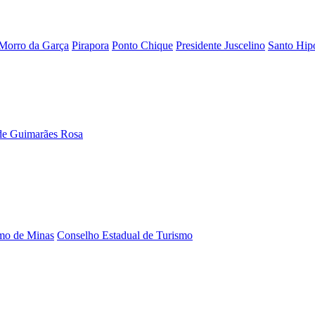
Morro da Garça
Pirapora
Ponto Chique
Presidente Juscelino
Santo Hipó
de Guimarães Rosa
smo de Minas
Conselho Estadual de Turismo