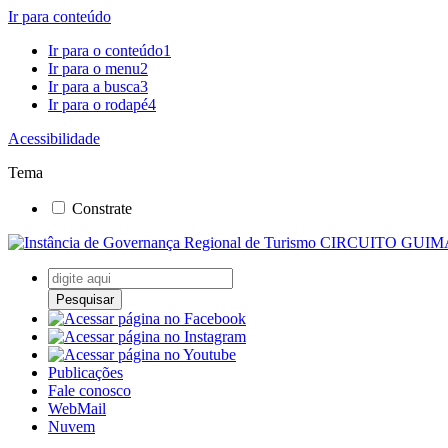
Ir para conteúdo
Ir para o conteúdo
1
Ir para o menu
2
Ir para a busca
3
Ir para o rodapé
4
Acessibilidade
Tema
Constrate
Pesquisar
Publicações
Fale conosco
WebMail
Nuvem