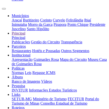
Municípios
Araçaí
Buritizeiro
Corinto
Curvelo
Felixlândia
Ibiaí
Inimutaba
Morro da Garça
Pirapora
Ponto Chique
Presidente
Juscelino
Santo Hipólito
Principal
Principal
Publicações
Gestão do Circuito
Transparência
Parceiros
Restaurantes
Hotéis e Pousadas
Outros Segmentos
Institucional
Apresentação
Guimarães Rosa
Mapa do Circuito
Museu Casa
de Guimarães Rosa
Políticas
Normas
Leis
Repasse ICMS
Álbuns
Banco de Imagens
Vídeos
Pesquisa
INVITUR
Informações Estudos Turísticos
Links
SETUR-MG
Ministério de Turismo
FECITUR
Portal do
Turismo de Minas
Conselho Estadual de Turismo
Roteiros