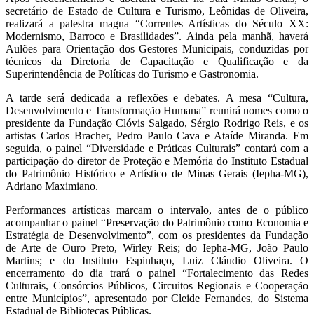
secretário de Estado de Cultura e Turismo, Leônidas de Oliveira,
realizará a palestra magna “Correntes Artísticas do Século XX:
Modernismo, Barroco e Brasilidades”. Ainda pela manhã, haverá
Aulões para Orientação dos Gestores Municipais, conduzidas por
técnicos da Diretoria de Capacitação e Qualificação e da
Superintendência de Políticas do Turismo e Gastronomia.
A tarde será dedicada a reflexões e debates. A mesa “Cultura,
Desenvolvimento e Transformação Humana” reunirá nomes como o
presidente da Fundação Clóvis Salgado, Sérgio Rodrigo Reis, e os
artistas Carlos Bracher, Pedro Paulo Cava e Ataíde Miranda. Em
seguida, o painel “Diversidade e Práticas Culturais” contará com a
participação do diretor de Proteção e Memória do Instituto Estadual
do Patrimônio Histórico e Artístico de Minas Gerais (Iepha-MG),
Adriano Maximiano.
Performances artísticas marcam o intervalo, antes de o público
acompanhar o painel “Preservação do Patrimônio como Economia e
Estratégia de Desenvolvimento”, com os presidentes da Fundação
de Arte de Ouro Preto, Wirley Reis; do Iepha-MG, João Paulo
Martins; e do Instituto Espinhaço, Luiz Cláudio Oliveira. O
encerramento do dia trará o painel “Fortalecimento das Redes
Culturais, Consórcios Públicos, Circuitos Regionais e Cooperação
entre Municípios”, apresentado por Cleide Fernandes, do Sistema
Estadual de Bibliotecas Públicas.