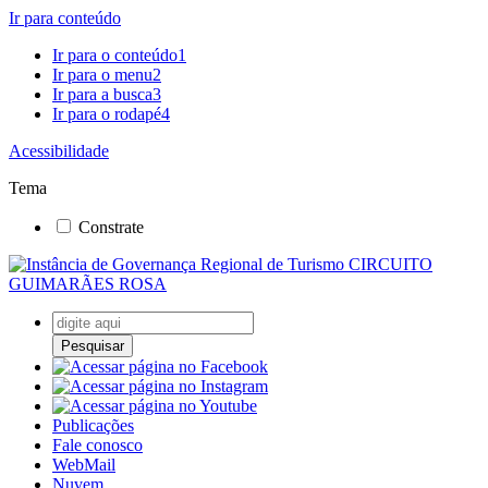
Ir para conteúdo
Ir para o conteúdo
1
Ir para o menu
2
Ir para a busca
3
Ir para o rodapé
4
Acessibilidade
Tema
Constrate
Pesquisar
Publicações
Fale conosco
WebMail
Nuvem