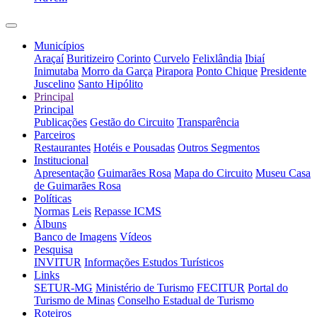
Municípios
Araçaí
Buritizeiro
Corinto
Curvelo
Felixlândia
Ibiaí
Inimutaba
Morro da Garça
Pirapora
Ponto Chique
Presidente
Juscelino
Santo Hipólito
Principal
Principal
Publicações
Gestão do Circuito
Transparência
Parceiros
Restaurantes
Hotéis e Pousadas
Outros Segmentos
Institucional
Apresentação
Guimarães Rosa
Mapa do Circuito
Museu Casa
de Guimarães Rosa
Políticas
Normas
Leis
Repasse ICMS
Álbuns
Banco de Imagens
Vídeos
Pesquisa
INVITUR
Informações Estudos Turísticos
Links
SETUR-MG
Ministério de Turismo
FECITUR
Portal do
Turismo de Minas
Conselho Estadual de Turismo
Roteiros