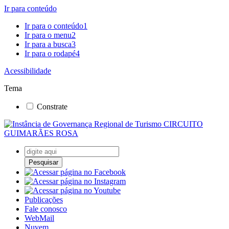
Ir para conteúdo
Ir para o conteúdo
1
Ir para o menu
2
Ir para a busca
3
Ir para o rodapé
4
Acessibilidade
Tema
Constrate
Pesquisar
Publicações
Fale conosco
WebMail
Nuvem