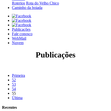
Roterios
Rota do Velho Chico
Caminho da boiada
Publicações
Fale conosco
WebMail
Nuvem
Publicações
Primeira
52
53
54
55
Última
Recentes