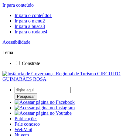
Ir para conteúdo
Ir para o conteúdo
1
Ir para o menu
2
Ir para a busca
3
Ir para o rodapé
4
Acessibilidade
Tema
Constrate
Pesquisar
Publicações
Fale conosco
WebMail
Nuvem