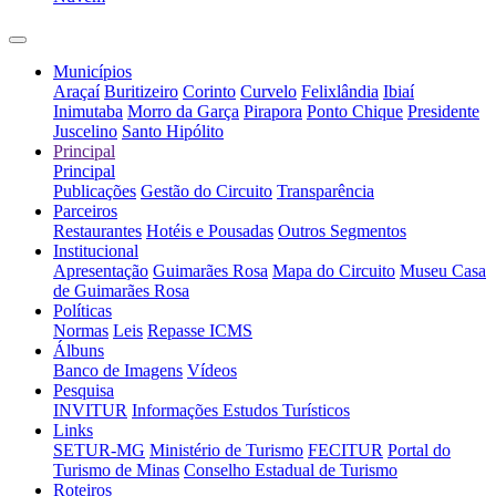
Municípios
Araçaí
Buritizeiro
Corinto
Curvelo
Felixlândia
Ibiaí
Inimutaba
Morro da Garça
Pirapora
Ponto Chique
Presidente
Juscelino
Santo Hipólito
Principal
Principal
Publicações
Gestão do Circuito
Transparência
Parceiros
Restaurantes
Hotéis e Pousadas
Outros Segmentos
Institucional
Apresentação
Guimarães Rosa
Mapa do Circuito
Museu Casa
de Guimarães Rosa
Políticas
Normas
Leis
Repasse ICMS
Álbuns
Banco de Imagens
Vídeos
Pesquisa
INVITUR
Informações Estudos Turísticos
Links
SETUR-MG
Ministério de Turismo
FECITUR
Portal do
Turismo de Minas
Conselho Estadual de Turismo
Roteiros