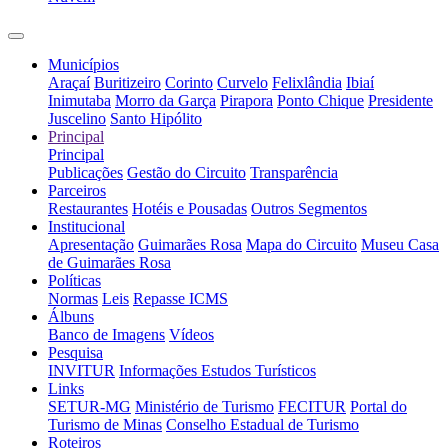
Municípios
Araçaí
Buritizeiro
Corinto
Curvelo
Felixlândia
Ibiaí
Inimutaba
Morro da Garça
Pirapora
Ponto Chique
Presidente
Juscelino
Santo Hipólito
Principal
Principal
Publicações
Gestão do Circuito
Transparência
Parceiros
Restaurantes
Hotéis e Pousadas
Outros Segmentos
Institucional
Apresentação
Guimarães Rosa
Mapa do Circuito
Museu Casa
de Guimarães Rosa
Políticas
Normas
Leis
Repasse ICMS
Álbuns
Banco de Imagens
Vídeos
Pesquisa
INVITUR
Informações Estudos Turísticos
Links
SETUR-MG
Ministério de Turismo
FECITUR
Portal do
Turismo de Minas
Conselho Estadual de Turismo
Roteiros