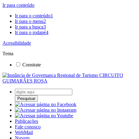
Ir para conteúdo
Ir para o conteúdo
1
Ir para o menu
2
Ir para a busca
3
Ir para o rodapé
4
Acessibilidade
Tema
Constrate
Pesquisar
Publicações
Fale conosco
WebMail
Nuvem