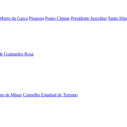
Morro da Garça
Pirapora
Ponto Chique
Presidente Juscelino
Santo Hipó
de Guimarães Rosa
smo de Minas
Conselho Estadual de Turismo