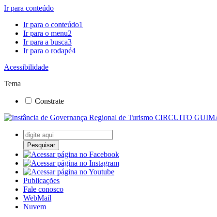
Ir para conteúdo
Ir para o conteúdo
1
Ir para o menu
2
Ir para a busca
3
Ir para o rodapé
4
Acessibilidade
Tema
Constrate
Pesquisar
Publicações
Fale conosco
WebMail
Nuvem