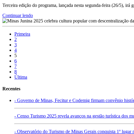
Terceira edição do programa, lançada nesta segunda-feira (26/5), irá
Continuar lendo
Primeira
2
3
4
5
6
7
8
Última
Recentes
- Governo de Minas, Fecitur e Codemig firmam convênio históri
- Censo Turismo 2025 revela avanços na gestão turística dos m
- Observatório do Turismo de Minas Gerais conquista 1º lugar