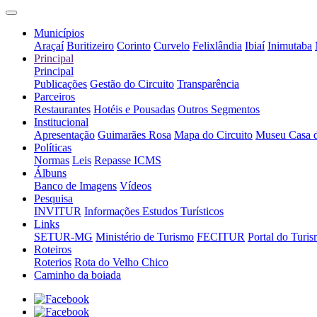
Municípios
Araçaí
Buritizeiro
Corinto
Curvelo
Felixlândia
Ibiaí
Inimutaba
Principal
Principal
Publicações
Gestão do Circuito
Transparência
Parceiros
Restaurantes
Hotéis e Pousadas
Outros Segmentos
Institucional
Apresentação
Guimarães Rosa
Mapa do Circuito
Museu Casa 
Políticas
Normas
Leis
Repasse ICMS
Álbuns
Banco de Imagens
Vídeos
Pesquisa
INVITUR
Informações Estudos Turísticos
Links
SETUR-MG
Ministério de Turismo
FECITUR
Portal do Turi
Roteiros
Roterios
Rota do Velho Chico
Caminho da boiada