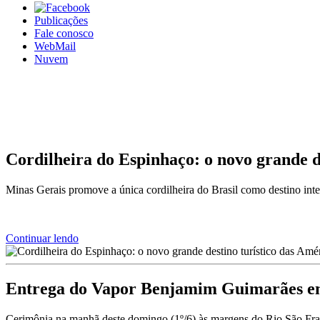
Publicações
Fale conosco
WebMail
Nuvem
Cordilheira do Espinhaço: o novo grande d
Minas Gerais promove a única cordilheira do Brasil como destino inter
Continuar lendo
Entrega do Vapor Benjamim Guimarães em 
Cerimônia na manhã deste domingo (1º/6) às margens do Rio São Franc