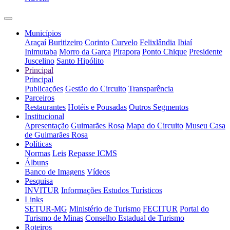
Municípios
Araçaí
Buritizeiro
Corinto
Curvelo
Felixlândia
Ibiaí
Inimutaba
Morro da Garça
Pirapora
Ponto Chique
Presidente
Juscelino
Santo Hipólito
Principal
Principal
Publicações
Gestão do Circuito
Transparência
Parceiros
Restaurantes
Hotéis e Pousadas
Outros Segmentos
Institucional
Apresentação
Guimarães Rosa
Mapa do Circuito
Museu Casa
de Guimarães Rosa
Políticas
Normas
Leis
Repasse ICMS
Álbuns
Banco de Imagens
Vídeos
Pesquisa
INVITUR
Informações Estudos Turísticos
Links
SETUR-MG
Ministério de Turismo
FECITUR
Portal do
Turismo de Minas
Conselho Estadual de Turismo
Roteiros