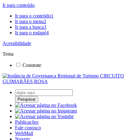
Ir para conteúdo
Ir para o conteúdo
1
Ir para o menu
2
Ir para a busca
3
Ir para o rodapé
4
Acessibilidade
Tema
Constrate
Pesquisar
Publicações
Fale conosco
WebMail
Nuvem