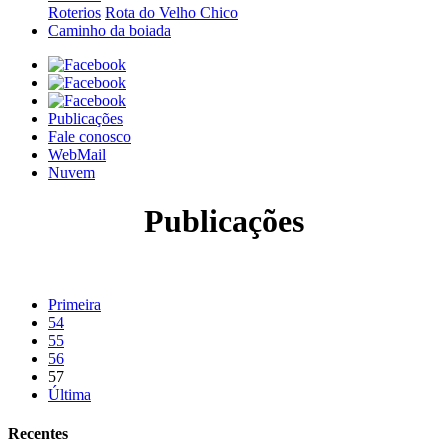
Roterios
Rota do Velho Chico
Caminho da boiada
Publicações
Fale conosco
WebMail
Nuvem
Publicações
Primeira
54
55
56
57
Última
Recentes